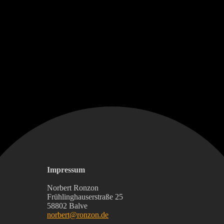
Impressum
Norbert Ronzon
Frühlinghauserstraße 25
58802 Balve
norbert@ronzon.de